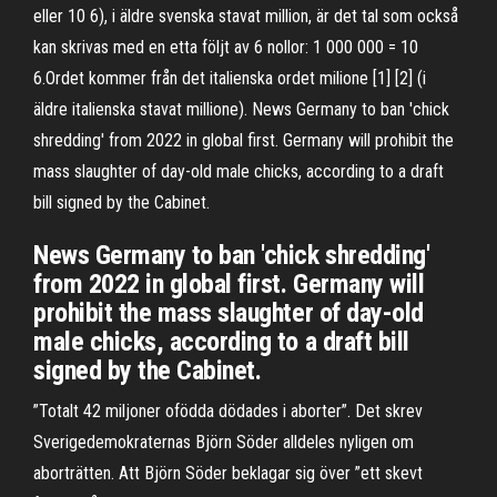
eller 10 6), i äldre svenska stavat million, är det tal som också
kan skrivas med en etta följt av 6 nollor: 1 000 000 = 10
6.Ordet kommer från det italienska ordet milione [1] [2] (i
äldre italienska stavat millione). News Germany to ban 'chick
shredding' from 2022 in global first. Germany will prohibit the
mass slaughter of day-old male chicks, according to a draft
bill signed by the Cabinet.
News Germany to ban 'chick shredding'
from 2022 in global first. Germany will
prohibit the mass slaughter of day-old
male chicks, according to a draft bill
signed by the Cabinet.
”Totalt 42 miljoner ofödda dödades i aborter”. Det skrev
Sverigedemokraternas Björn Söder alldeles nyligen om
aborträtten. Att Björn Söder beklagar sig över ”ett skevt