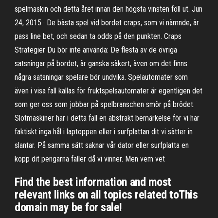
spelmaskin och detta året innan den högsta vinsten föll ut. Jun
24, 2015 · De bästa spel vid bordet craps, som vi nämnde, är
pass line bet, och sedan ta odds på den punkten. Craps
Strategier Du bör inte använda: De flesta av de övriga
satsningar på bordet, är ganska säkert, även om det finns
några satsningar spelare bör undvika. Spelautomater som
även i visa fall kallas för fruktspelsautomater är egentligen det
som ger oss som jobbar på spelbranschen smör på brödet.
Slotmaskiner har i detta fall en abstrakt bemärkelse för vi har
faktiskt inga hål i laptoppen eller i surfplattan dit vi sätter in
slantar. På samma sätt saknar vår dator eller surfplatta en
kopp dit pengarna faller då vi vinner. Men vem vet
Find the best information and most
relevant links on all topics related toThis
domain may be for sale!