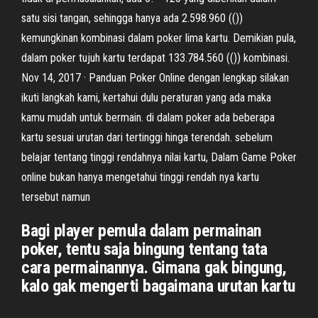
satu sisi tangan, sehingga hanya ada 2.598.960 (())
kemungkinan kombinasi dalam poker lima kartu. Demikian pula,
dalam poker tujuh kartu terdapat 133.784.560 (()) kombinasi.
Nov 14, 2017 · Panduan Poker Online dengan lengkap silakan
ikuti langkah kami, kertahui dulu peraturan yang ada maka
kamu mudah untuk bermain. di dalam poker ada beberapa
kartu sesuai urutan dari tertinggi hinga terendah. sebelum
belajar tentang tinggi rendahnya nilai kartu, Dalam Game Poker
online bukan hanya mengetahui tinggi rendah nya kartu
tersebut namun
Bagi player pemula dalam permainan
poker, tentu saja bingung tentang tata
cara permainannya. Gimana gak bingung,
kalo gak mengerti bagaimana urutan kartu