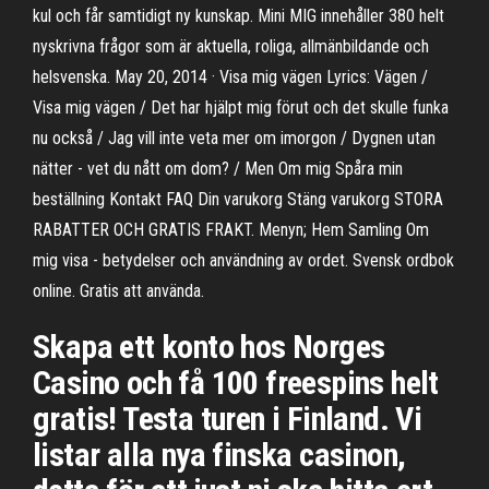
kul och får samtidigt ny kunskap. Mini MIG innehåller 380 helt
nyskrivna frågor som är aktuella, roliga, allmänbildande och
helsvenska. May 20, 2014 · Visa mig vägen Lyrics: Vägen /
Visa mig vägen / Det har hjälpt mig förut och det skulle funka
nu också / Jag vill inte veta mer om imorgon / Dygnen utan
nätter - vet du nått om dom? / Men Om mig Spåra min
beställning Kontakt FAQ Din varukorg Stäng varukorg STORA
RABATTER OCH GRATIS FRAKT. Menyn; Hem Samling Om
mig visa - betydelser och användning av ordet. Svensk ordbok
online. Gratis att använda.
Skapa ett konto hos Norges
Casino och få 100 freespins helt
gratis! Testa turen i Finland. Vi
listar alla nya finska casinon,