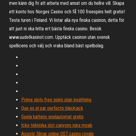
men känn dig fri att arbeta med annat om du hellre vill. Skapa
ett konto hos Norges Casino och få 100 freespins helt gratis!
Testa turen i Finland. Vi listar alla nya finska casinon, detta för
att just ni ska hitta ert bästa finska casino. Besök
www.uudetkasinot.com. Upptäck casinon utan svensk
spellicens och välj och vraka bland bäst spelbolag.
Prime slots free spins utan insättning
Que es el par perfecto blackjack
Spela kattens spelautomat gratis
Icke-tekniska slot canyons nära moab
Assistir filmar online 007 casino royale