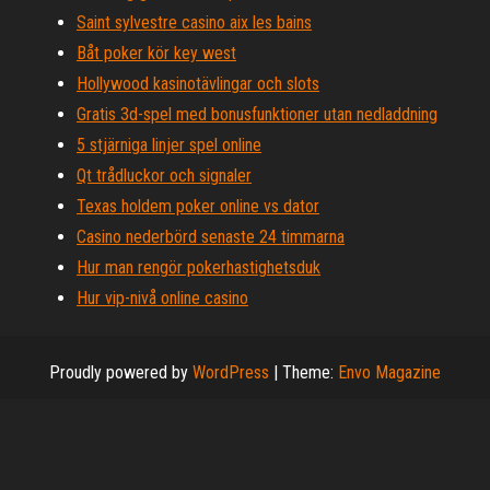
Saint sylvestre casino aix les bains
Båt poker kör key west
Hollywood kasinotävlingar och slots
Gratis 3d-spel med bonusfunktioner utan nedladdning
5 stjärniga linjer spel online
Qt trådluckor och signaler
Texas holdem poker online vs dator
Casino nederbörd senaste 24 timmarna
Hur man rengör pokerhastighetsduk
Hur vip-nivå online casino
Proudly powered by
WordPress
|
Theme:
Envo Magazine