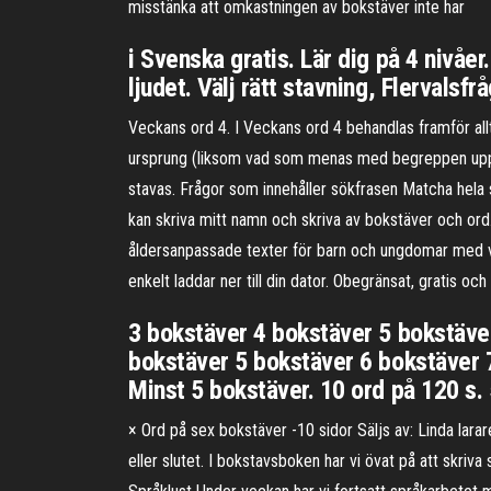
misstänka att omkastningen av bokstäver inte har
i Svenska gratis. Lär dig på 4 nivåer
ljudet. Välj rätt stavning, Flervalsfr
Veckans ord 4. I Veckans ord 4 behandlas framför allt
ursprung (liksom vad som menas med begreppen uppsla
stavas. Frågor som innehåller sökfrasen Matcha hela s
kan skriva mitt namn och skriva av bokstäver och ord.
åldersanpassade texter för barn och ungdomar med vi
enkelt laddar ner till din dator. Obegränsat, gratis och
3 bokstäver 4 bokstäver 5 bokstäve
bokstäver 5 bokstäver 6 bokstäver 7
Minst 5 bokstäver. 10 ord på 120 s. 
× Ord på sex bokstäver -10 sidor Säljs av: Linda larar
eller slutet. I bokstavsboken har vi övat på att skriva 