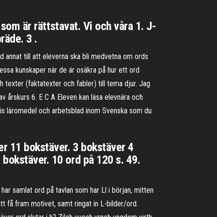
 som är rättstavat. Vi och våra 1. J-
räde. 3 .
d annat till att eleverna ska bli medvetna om ords
ssa kunskaper när de är osäkra på hur ett ord
texter (faktatexter och fabler) till tema djur. Jag
 av årskurs 6. E C A Eleven kan läsa elevnära och
atis läromedel och arbetsblad inom Svenska som du
er 11 bokstäver. 3 bokstäver 4
 bokstäver. 10 ord på 120 s. 49.
 har samlat ord på tavlan som har Ll i början, mitten
 att få fram motivet, samt ringat in L-bilder/ord.