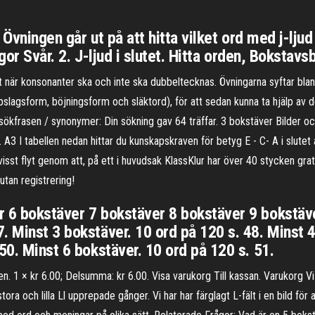
. Övningen går ut på att hitta vilket ord med j-ljud
ågor Svår. 2. J-ljud i slutet. Hitta orden, Bokstavsb
 när konsonanter ska och inte ska dubbeltecknas. Övningarna syftar blan
gsform, böjningsform och släktord), för att sedan kunna ta hjälp av de
ökfrasen / synonymer: Din sökning gav 64 träffar. 3 bokstäver Bilder och 
 A3 I tabellen nedan hittar du kunskapskraven för betyg E - C- A i slutet
sst flyt genom att, på ett i huvudsak KlassKlur har över 40 stycken gr
 utan registrering!
r 6 bokstäver 7 bokstäver 8 bokstäver 9 bokstäv
. Minst 3 bokstäver. 10 ord på 120 s. 48. Minst 4
50. Minst 6 bokstäver. 10 ord på 120 s. 51.
en. 1 × kr 6.00; Delsumma: kr 6.00. Visa varukorg Till kassan. Varukorg Vi
stora och lilla Ll upprepade gånger. Vi har har färglagt L-fält i en bild för