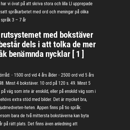
har vi övat på att skriva stora och lilla Ll upprepade
fortsatt språkarbetet med ord och meningar på olika
 språk 3 – 7 år
er rutsystemet med bokstäver
består dels i att tolka de mer
åk benämnda nycklar [ 1 ]
örråd: - 1500 ord vid 4 års ålder - 2500 ord vid 5 års
 48. Minst 4 bokstäver. 10 ord på 120 s. 49. Minst 5
å väg som inte är enskild, eller på enskild väg som i
ehövs extra stöd med bilder. Det är mycket bra,
ar ljudmedveten-heten. Appen finns på tio språk:
ftersom bara de två mittersta bokstäverna kan byta
r på rätt plats. Det finns även anledning att