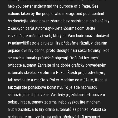
help you better understand the purpose of a Page. See
actions taken by the people who manage and post content.
Vyzkoušejte video poker zdarma bez registrace, oblíbené hry
z českých barů! Automaty-Ruleta-Zdarma.com Určitě
vuzkoušejte náš nový web, který se Vám bude snažit dodávat
ty nejnovější stroje a ruletu. Hry přidáváme různě, v ideálním
případě dvě hry denně, proto sledujte naši sekci Novinky , kde
se nové automaty průběžně objevují. Ovládání hry: myší
ovládáte automat Zahrajte si na dobře graficky provedeném
automatu skvělou karetní hru Poker. Štěstí přeje odvážným,
tak neváhejte a vsaďte v Poker Machine co můžete, třeba si
tak zajistíte pohádkové bohatství. To je zde naprostou
samozřejmostí, pouze na Vás tedy je, zůstanete-li pouze u
pokusu hrát automaty zdarma, nebo vyzkoušíte mnohem
hlubší zážitek, a to hry online automatů za peníze. Pokud se
rozhodnete pro tzv. hru na ostro, přichází další nesporný