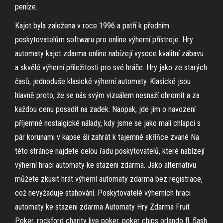
peníze.
Kajot byla založena v roce 1996 a patří k předním
poskytovatelům softwaru pro online výherní přístroje. Hry
automaty kajot zdarma online nabízejí vysoce kvalitní zábavu
a skvělé výherní příležitosti pro své hráče. Hry jako ze starých
časů, jednoduše klasické výherní automaty. Klasické jsou
hlavně proto, že se nás svým vizuálem nesnaží ohromit a za
každou cenu posadit na zadek. Naopak, jde jim o navození
příjemné nostalgické nálady, kdy jsme se jako malí chlapci s
pár korunami v kapse šli zahrát k tajemné skříňce zvané Na
této stránce najdete celou řadu poskytovatelů, které nabízejí
výherní hraci automaty ke stazeni zdarma. Jako alternativu
můžete zkusit hrát výherní automaty zdarma bez registrace,
což nevyžaduje stahování. Poskytovatelé výherních hraci
automaty ke stazeni zdarma Automaty Hry Zdarma Fruit
Poker, rockford charity live poker, poker chips orlando fl, flash