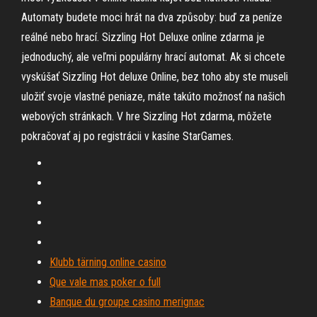
Automaty budete moci hrát na dva způsoby: buď za peníze
reálné nebo hrací. Sizzling Hot Deluxe online zdarma je
jednoduchý, ale veľmi populárny hrací automat. Ak si chcete
vyskúšať Sizzling Hot deluxe Online, bez toho aby ste museli
uložiť svoje vlastné peniaze, máte takúto možnosť na našich
webových stránkach. V hre Sizzling Hot zdarma, môžete
pokračovať aj po registrácii v kasíne StarGames.
Klubb tärning online casino
Que vale mas poker o full
Banque du groupe casino merignac