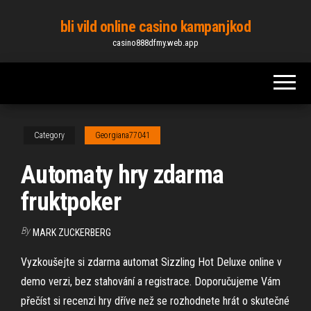
Skip
bli vild online casino kampanjkod
to
casino888dfmy.web.app
the
content
Category
Georgiana77041
Automaty hry zdarma
fruktpoker
By
MARK ZUCKERBERG
Vyzkoušejte si zdarma automat Sizzling Hot Deluxe online v
demo verzi, bez stahování a registrace. Doporučujeme Vám
přečíst si recenzi hry dříve než se rozhodnete hrát o skutečné