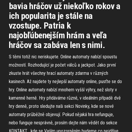
bavia hráčov už niekoľko rokov a
ich popularita je stále na
vzostupe. Patria k
najobľúbenejším hrám a veľa
hráčov sa zabáva len s nimi.
S těmi totiž nic neriskujete. Online automaty nabízí spoustu
možností. Rozhodující je počet válců a jackpot. Jako první
zkuste hrát všechny hrací automaty zdarma v různých
kasinech. Až najdete ty nejlepší automaty online, pusťte se do
hry. Online automaty nabízí mnohem vyšší výhry, než sloty v
kamenné herně. Hry přidáváme různě, v ideálním případě dvě
hry denně, proto sledujte naši sekci Novinky, kde se nové
automaty průběžně objevují. Pokud nějaká hra nefunguje,
nebo funguje nesprávně, prosím dejte nám vědět do sekce
KONTAKT , kde se Vaším upozorněním budeme co nejdříve