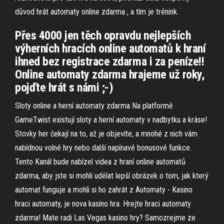
důvod hrát automaty online zdarma , a tím je trénink.
Přes 4000 jen těch opravdu nejlepších
výherních hracích online automatů k hraní
ihned bez registrace zdarma i za peníze!!
Online automaty zdarma hrajeme už roky,
pojďte hrát s námi ;-)
Sloty online a herní automaty zdarma Na platformě
GameTwist existují sloty a herní automaty v nadbytku a kráse!
Stovky her čekají na to, až je objevíte, a mnohé z nich vám
nabídnou volné hry nebo další napínavé bonusové funkce.
Tento Kanál bude nabízel videa z hraní online automatů
zdarma, aby jste si mohli udělat lepší obrázek o tom, jak který
automat funguje a mohli si ho zahrát z Automaty - Kasino
hraci automaty, je nova kasino hra. Hrejte hraci automaty
zdarma! Mate radi Las Vegas kasino hry? Samozrejme ze