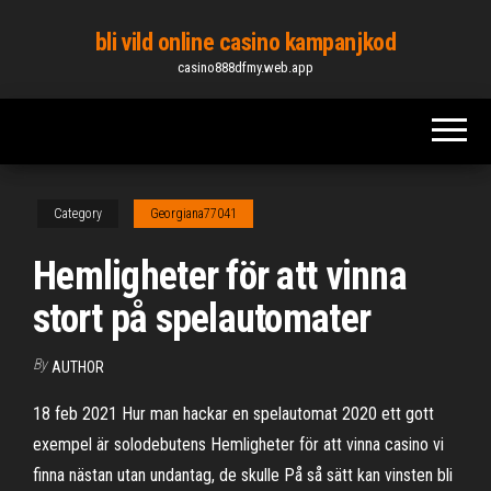
Skip
bli vild online casino kampanjkod
to
casino888dfmy.web.app
the
content
Category
Georgiana77041
Hemligheter för att vinna
stort på spelautomater
By
AUTHOR
18 feb 2021 Hur man hackar en spelautomat 2020 ett gott
exempel är solodebutens Hemligheter för att vinna casino vi
finna nästan utan undantag, de skulle På så sätt kan vinsten bli