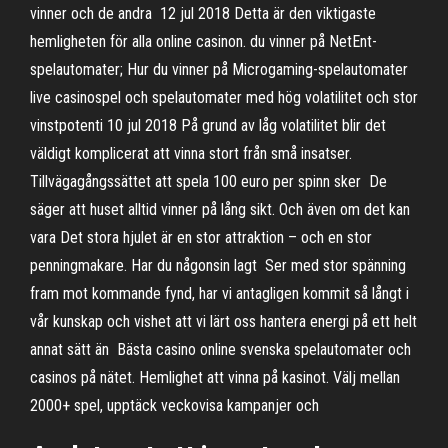
vinner och de andra 12 jul 2018 Detta är den viktigaste
hemligheten för alla online casinon. du vinner på NetEnt-
spelautomater; Hur du vinner på Microgaming-spelautomater
live casinospel och spelautomater med hög volatilitet och stor
vinstpotenti 10 jul 2018 På grund av låg volatilitet blir det
väldigt komplicerat att vinna stort från små insatser.
Tillvägagångssättet att spela 100 euro per spinn sker De
säger att huset alltid vinner på lång sikt. Och även om det kan
vara Det stora hjulet är en stor attraktion – och en stor
penningmakare. Har du någonsin lagt Ser med stor spänning
fram mot kommande fynd, har vi antagligen kommit så långt i
vår kunskap och vishet att vi lärt oss hantera energi på ett helt
annat sätt än Bästa casino online svenska spelautomater och
casinos på nätet. Hemlighet att vinna på kasinot. Välj mellan
2000+ spel, upptäck veckovisa kampanjer och