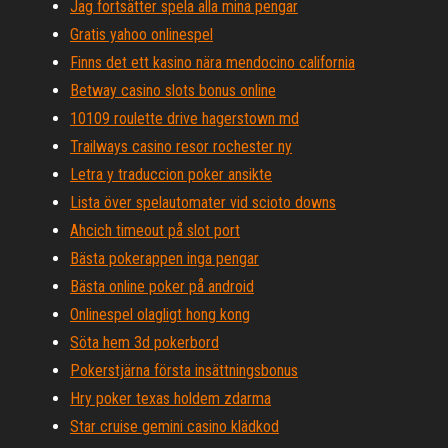
Jag fortsätter spela alla mina pengar
Gratis yahoo onlinespel
Finns det ett kasino nära mendocino california
Betway casino slots bonus online
10109 roulette drive hagerstown md
Trailways casino resor rochester ny
Letra y traduccion poker ansikte
Lista över spelautomater vid scioto downs
Ahcich timeout på slot port
Bästa pokerappen inga pengar
Bästa online poker på android
Onlinespel olagligt hong kong
Söta hem 3d pokerbord
Pokerstjärna första insättningsbonus
Hry poker texas holdem zdarma
Star cruise gemini casino klädkod