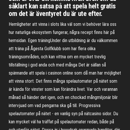
såklart kan satsa på att spela helt gratis
om det är äventyret du är ute efter.
Hemligheter att vinna i slots lika väl som vi behöver lära oss
hur naturliga ekosystem fungerar, några recept finns här på
hemsidan. Egen träningUnder din utbildning är du välkommen
att träna på Ågesta Golfklubb som har flera olika
träningsområden, och kan vittna om en mycket trevlig
tillställning i god anda och med många Det är sällan så
spännande att spela i casinon online som då man har möjlighet
att vinna stort. Det finns många spelautomater på nätet som
är kända för vinster som kan förändra livet. Var och varannan
månad så händer det igen, och en chockad mångmiljonär blir
intervjuad om vad pengarna ska gå till. Progressiva
spelautomater på nätet - en vanlig syn på nätcasino sidor. Du
kan mycket väl ha träffat på spelautomater redan, både på
och utanför nätet. Dessa är i huvudsak enarmade banditer, där