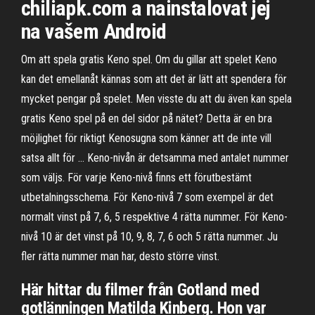
chiliapk.com a nainstalovat jej
na vašem Android
Om att spela gratis Keno spel. Om du gillar att spelet Keno
kan det emellanåt kännas som att det är lätt att spendera för
mycket pengar på spelet. Men visste du att du även kan spela
gratis Keno spel på en del sidor på nätet? Detta är en bra
möjlighet för riktigt Kenosugna som känner att de inte vill
satsa allt för … Keno-nivån är detsamma med antalet nummer
som väljs. För varje Keno-nivå finns ett förutbestämt
utbetalningsschema. För Keno-nivå 7 som exempel är det
normalt vinst på 7, 6, 5 respektive 4 rätta nummer. För Keno-
nivå 10 är det vinst på 10, 9, 8, 7, 6 och 5 rätta nummer. Ju
fler rätta nummer man har, desto större vinst.
Här hittar du filmer från Gotland med
gotlänningen Matilda Kinberg. Hon var