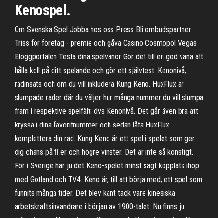
Kenospel.
Om Svenska Spel Jobba hos oss Press Bli ombudspartner
Triss för företag - premie och gåva Casino Cosmopol Vegas
Bloggportalen Testa dina spelvanor Gör det till en god vana att
hålla koll på ditt spelande och gör ett självtest. Kenonivå,
radinsats och om du vill inkludera Kung Keno. HuxFlux är
slumpade rader där du väljer hur många nummer du vill slumpa
fram i respektive spelfält, dvs Kenonivå. Det går även bra att
kryssa i dina favoritnummer och sedan låta HuxFlux
komplettera din rad. Kung Keno är ett spel i spelet som ger
dig chans på ﬂ er och högre vinster. Det är inte så konstigt.
För i Sverige har ju det Keno-spelet minst sagt kopplats ihop
med Gotland och TV4. Keno är, till att börja med, ett spel som
funnits många tider. Det blev känt tack vare kinesiska
arbetskraftsinvandrare i början av 1900-talet. Nu finns ju