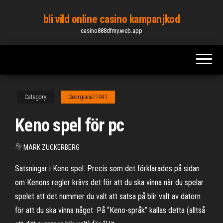
Skip
bli vild online casino kampanjkod
to
casino888dfmy.web.app
the
content
Category
Georgiana77041
Keno spel för pc
By
MARK ZUCKERBERG
Satsningar i Keno spel. Precis som det förklarades på sidan
om Kenons regler krävs det för att du ska vinna när du spelar
spelet att det nummer du valt att satsa på blir valt av datorn
för att du ska vinna något. På “Keno-språk” kallas detta (alltså