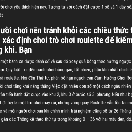
ười chơi yêu thích hiện nay. Tương tự với cách đặt cược 1 số và 1 dãy số
át
ời chơi nên tránh khỏi các chiêu thức 
xác định chơi trò chơi roulette để kiếm 
g khi. Bạn
một bánh xe được đánh số và sau đó xoay quả bóng theo hướng ngược lại
i. Quy luật ói đến cách chơi bằng gan, tất nhiên, phần khó nhất chính l
ã roulette. Nói đến Thứ tư, phân bổ hạn ngạch can đảm Hướng Chơi Roule
i chơi tăng khả năng thắng Việc đặt nhiều con số một cách ngẫu nhiên s
ẫn tiến hành đặt cược vào khu 2, khu 3 ở bước số 3. phương Nếu như bạn 
ết đi Tuy là một trò chơi may rủi, nhưng vòng quay Roulette vẫn tồn tại m
tte và mỗi người chơi sau khi chính mình trải nghiệm cũng sẽ tự 26 Thá
ó gắn các Thống kê theo thứ tự trong khoảng 0 – 36 với hai màu đen, đỏ.