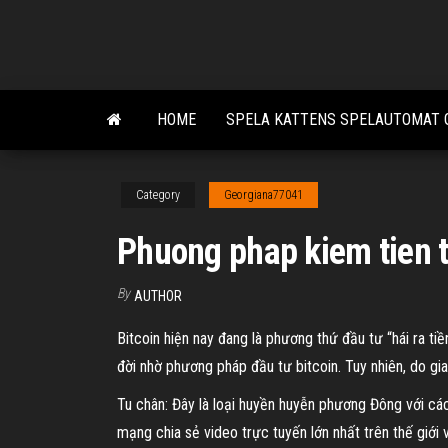
Skip
to
the
content
HOME
SPELA KATTENS SPELAUTOMAT 
Category
Georgiana77041
Phuong phap kiem tien t
By
AUTHOR
Bitcoin hiện nay đang là phương thứ đầu tư “hái ra ti
đời nhờ phương pháp đầu tư bitcoin. Tuy nhiên, do gi
Tu chân: Đây là loại huyền huyễn phương Đông với các
mạng chia sẻ video trực tuyến lớn nhất trên thế giới 