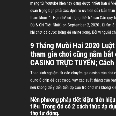
mạng từ Youtube hiện nay đang được nhiều bạn ở Việ
quan trọng bạn phải xác định rõ ưu tiên của bản thân
tham khảo. 1. Hạn chế sử dụng thẻ trả sau Các quy 
Đủ & Chi Tiết Nhất) on September 2, 2020 . Đi tìm 
khi chơi cá cược bóng đá online xong. Bởi vì người c
9 Tháng Mười Hai 2020 Luật 
tham gia chơi cũng nắm bắt 
CASINO TRỰC TUYẾN; Cách c
Theo kinh nghiệm từ các chuyên gia casino của nhà c
dụng 8 chip để đặt cược, vậy xác suất thắng của bạn
nếu không để ý đến tiến độ của trò chơi mà không kiểm
Nên phương pháp tiết kiệm tiền hiệu 
tiêu. Trong đó có 2 cách thức áp dụ
thọ tự động.