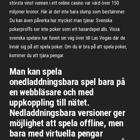
största vinst vunnen i ett online casino var värd över 150
miljoner kronor. Här är det inte bara slump som bestämmer.
Du kan även påverka hur mycket man tjänar. Svenska
pokerproffs ser inte poker som ett hasardspel alls. Vissa
svenska spelare har funnit sin väg över till Las Vegas där de
livnär sig på att spela poker. Om du är bra på att spela poker,
kommer du att tjäna pengar.
Man kan spela
onedladdningsbara spel bara på
en webbläsare och med
uppkoppling till nätet.
Nedladdningsbara versioner ger
möjlighet att spela offline, men
bara med virtuella pengar