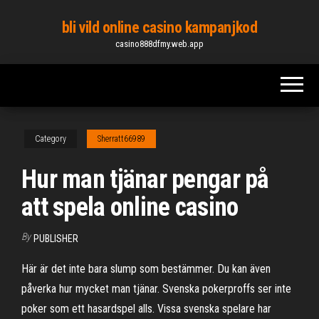
Skip
bli vild online casino kampanjkod
to
casino888dfmy.web.app
the
content
Category
Sherratt66989
Hur man tjänar pengar på
att spela online casino
By
PUBLISHER
Här är det inte bara slump som bestämmer. Du kan även
påverka hur mycket man tjänar. Svenska pokerproffs ser inte
poker som ett hasardspel alls. Vissa svenska spelare har