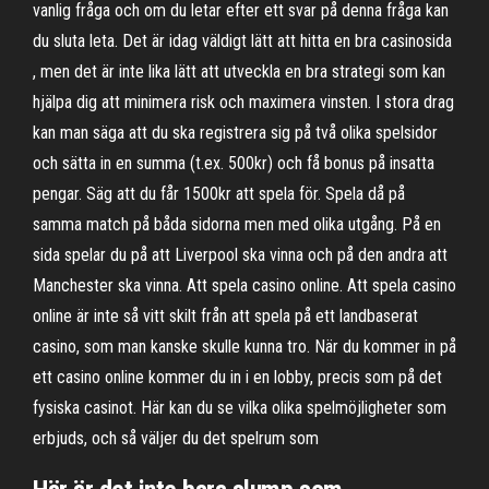
vanlig fråga och om du letar efter ett svar på denna fråga kan
du sluta leta. Det är idag väldigt lätt att hitta en bra casinosida
, men det är inte lika lätt att utveckla en bra strategi som kan
hjälpa dig att minimera risk och maximera vinsten. I stora drag
kan man säga att du ska registrera sig på två olika spelsidor
och sätta in en summa (t.ex. 500kr) och få bonus på insatta
pengar. Säg att du får 1500kr att spela för. Spela då på
samma match på båda sidorna men med olika utgång. På en
sida spelar du på att Liverpool ska vinna och på den andra att
Manchester ska vinna. Att spela casino online. Att spela casino
online är inte så vitt skilt från att spela på ett landbaserat
casino, som man kanske skulle kunna tro. När du kommer in på
ett casino online kommer du in i en lobby, precis som på det
fysiska casinot. Här kan du se vilka olika spelmöjligheter som
erbjuds, och så väljer du det spelrum som