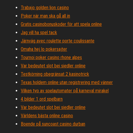
Trabajo golden lion casino
Poker när man ska gå all in
Gratis casinobonuskoder för att spela online
Jag vill ha spel tack
Järnväg avec roulette porte coulissante
Omaha hej lo pokersajter
Tournoi poker casino rhone alpes
Var bedeutet slot bei siedler online
Testkörning obegränsat 2 kasinotrick
Texas holdem online utan registrering med vänner
Vilken typ av spelautomater på karneval mirakel
4 bilder 1 ord spelbarn
Var bedeutet slot bei siedler online
Världens bästa online casino
Boende på suncoast casino durban