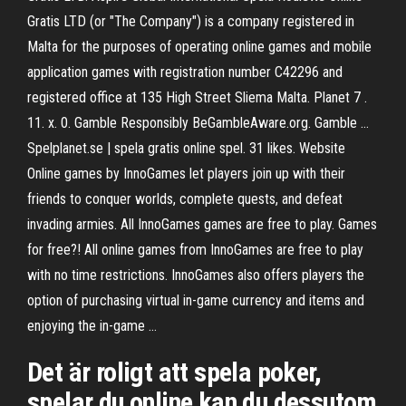
Gratis LTD (or "The Company") is a company registered in
Malta for the purposes of operating online games and mobile
application games with registration number C42296 and
registered office at 135 High Street Sliema Malta. Planet 7 .
11. x. 0. Gamble Responsibly BeGambleAware.org. Gamble …
Spelplanet.se | spela gratis online spel. 31 likes. Website
Online games by InnoGames let players join up with their
friends to conquer worlds, complete quests, and defeat
invading armies. All InnoGames games are free to play. Games
for free?! All online games from InnoGames are free to play
with no time restrictions. InnoGames also offers players the
option of purchasing virtual in-game currency and items and
enjoying the in-game …
Det är roligt att spela poker,
spelar du online kan du dessutom